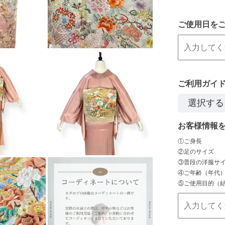
ご使用日を
ご利用ガイ
お客様情報
①ご身長
②足のサイズ
③普段の洋服サイズ
④ご年齢（年代
⑤ご使用目的（