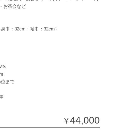
・お茶会など
（身巾：32cm・袖巾：32cm）
MS
m
m位まで
年
44,000
¥