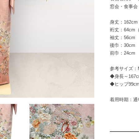
窓会・食事会
身丈：162cm
裄丈：64cm
袖丈：56cm
後巾：30cm
前巾：24cm
参考サイズ：
◆身長～167c
◆ヒップ99c
着用時期：通