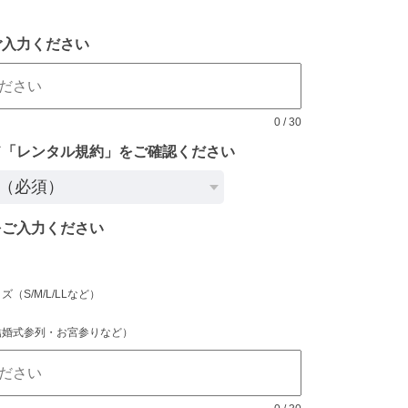
ご入力ください
0
/
30
ド「レンタル規約」をご確認ください
をご入力ください
（S/M/L/LLなど）
）
結婚式参列・お宮参りなど）