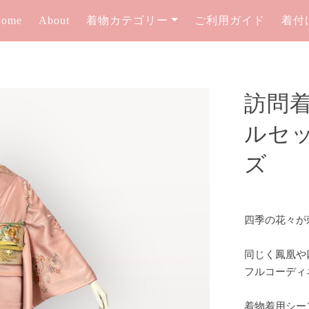
Home
About
着物カテゴリー
ご利用ガイド
着付
訪問
ルセット
ズ
四季の花々が
同じく鳳凰や
フルコーディ
着物着用シー