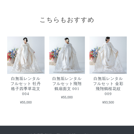
こちらもおすすめ
白無垢レンタル
白無垢レンタル
白無垢レンタル
フルセット 牡丹
フルセット飛翔
フルセット 金彩
格子四季草花文
鶴扇面文 001
飛翔鶴桜花紋
004
009
¥55,000
¥55,000
¥93,500