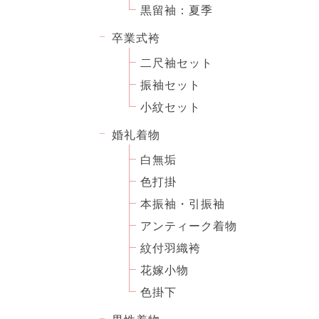
黒留袖：夏季
卒業式袴
二尺袖セット
振袖セット
小紋セット
婚礼着物
白無垢
色打掛
本振袖・引振袖
アンティーク着物
紋付羽織袴
花嫁小物
色掛下