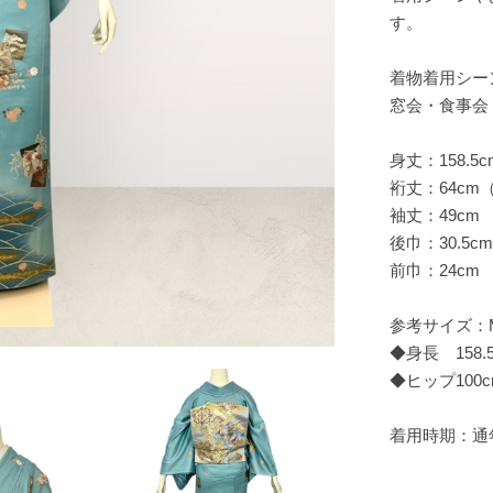
す。
着物着用シー
窓会・食事会
身丈：158.5c
裄丈：64cm
袖丈：49cm
後巾：30.5cm
前巾：24cm
参考サイズ：
◆身長 158.
◆ヒップ100
着用時期：通