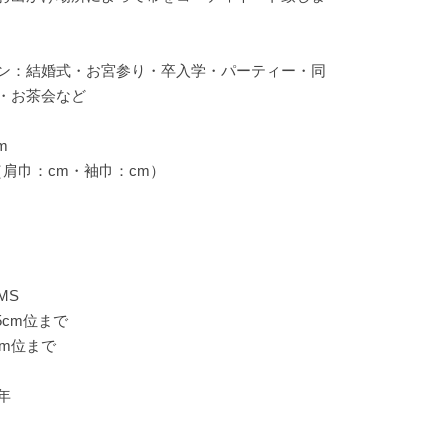
ン：結婚式・お宮参り・卒入学・パーティー・同
・お茶会など
m
（肩巾：cm・袖巾：cm）
MS
5cm位まで
cm位まで
年