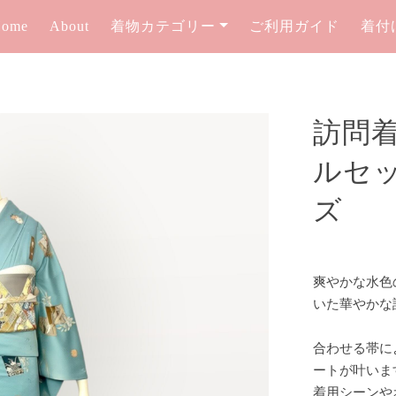
Home
About
着物カテゴリー
ご利用ガイド
着付
訪問
ルセット
ズ
爽やかな水色
いた華やかな
合わせる帯に
ートが叶いま
着用シーンや