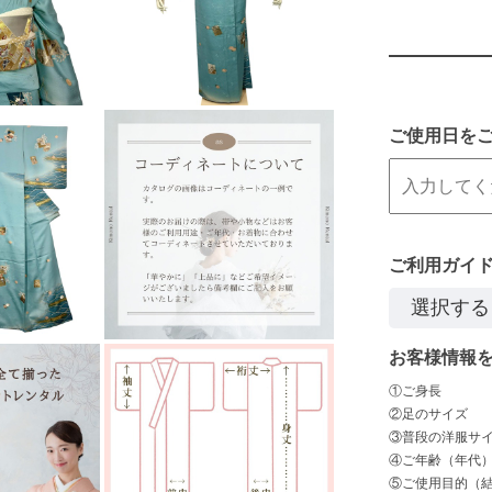
ご使用日を
ご利用ガイ
お客様情報
①ご身長
②足のサイズ
③普段の洋服サイズ
④ご年齢（年代
⑤ご使用目的（