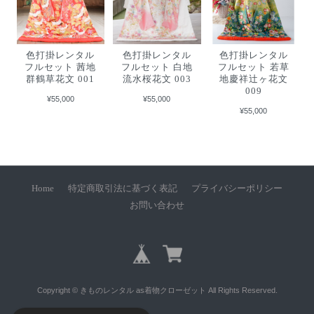
色打掛レンタル
色打掛レンタル
色打掛レンタル
フルセット 茜地
フルセット 白地
フルセット 若草
群鶴草花文 001
流水桜花文 003
地慶祥辻ヶ花文
009
¥55,000
¥55,000
¥55,000
Home
特定商取引法に基づく表記
プライバシーポリシー
お問い合わせ
Copyright © きものレンタル as着物クローゼット All Rights Reserved.